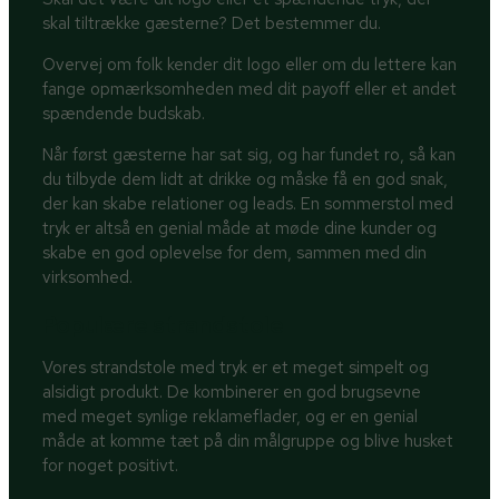
skal tiltrække gæsterne? Det bestemmer du.
Overvej om folk kender dit logo eller om du lettere kan
fange opmærksomheden med dit payoff eller et andet
spændende budskab.
Når først gæsterne har sat sig, og har fundet ro, så kan
du tilbyde dem lidt at drikke og måske få en god snak,
der kan skabe relationer og leads. En sommerstol med
tryk er altså en genial måde at møde dine kunder og
skabe en god oplevelse for dem, sammen med din
virksomhed.
Populære strandstole
Vores strandstole med tryk er et meget simpelt og
alsidigt produkt. De kombinerer en god brugsevne
med meget synlige reklameflader, og er en genial
måde at komme tæt på din målgruppe og blive husket
for noget positivt.