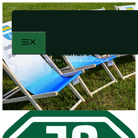
Deckchairs
+45 30 58 70 50
jesper@jablikfang.dk