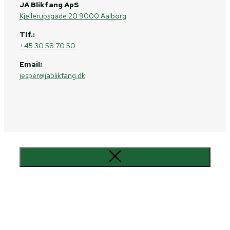
JA Blikfang ApS
Kjellerupsgade 20 9000 Aalborg
Tlf.:
+45 30 58 70 50
Email:
jesper@jablikfang.dk