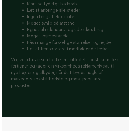
Klart og tydeligt budskab
Let at anbringe alle steder
Ingen brug af elektricitet
Meget synlig på afstand
Egnet til indendørs- og udendørs brug
Meget vejrbestandig
Fås i mange forskellige størrelser og højder
Let at transportere i medfølgende taske
Vi giver din virksomhed eller butik det boost, som den
fortjener og tager din virksomheds reklameniveau til
nye højder og tilbyder, når du tilbydes nogle af
markedets absolut bedste og mest populære
produkter.