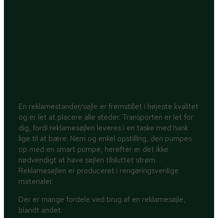
Nyd stilheden og bliv set
En reklamestander/søjle er fremstillet i højeste kvalitet
og er let at placere alle steder. Transporten er let for
dig, fordi reklamesøjlen leveres i en taske med hank
lige til at bære. Nem og enkel opstilling, den pumpes
op med en smart pumpe, herefter er det ikke
nødvendigt at have søjlen tilsluttet strøm.
Reklamesøjlen er produceret i rengøringsvenlige
materialer.
Der er mange fordele ved brug af en reklamesøjle,
blandt andet: