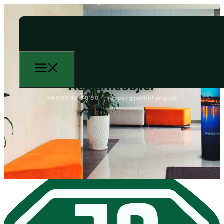
Reklamesøjler
+45 30 58 70 50
jesper@jablikfang.dk